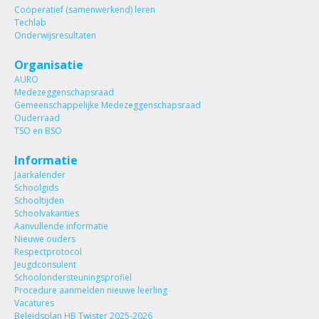
Coöperatief (samenwerkend) leren
Techlab
Onderwijsresultaten
Organisatie
AURO
Medezeggenschapsraad
Gemeenschappelijke Medezeggenschapsraad
Ouderraad
TSO en BSO
Informatie
Jaarkalender
Schoolgids
Schooltijden
Schoolvakanties
Aanvullende informatie
Nieuwe ouders
Respectprotocol
Jeugdconsulent
Schoolondersteuningsprofiel
Procedure aanmelden nieuwe leerling
Vacatures
Beleidsplan HB Twister 2025-2026