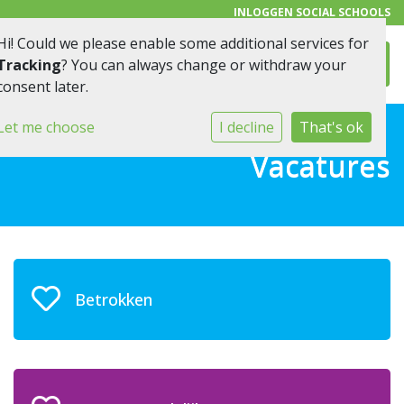
INLOGGEN SOCIAL SCHOOLS
Hi! Could we please enable some additional services for
Toggl
Tracking
? You can always change or withdraw your
consent later.
Let me choose
I decline
That's ok
Vacatures
Betrokken